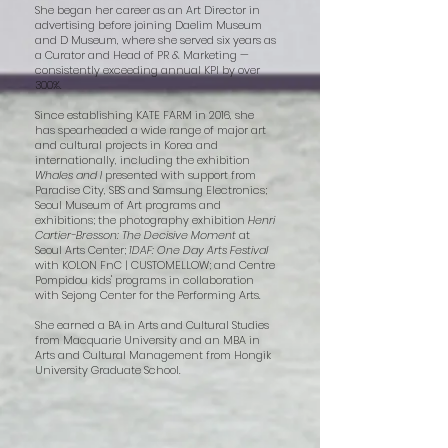
She began her career as an Art Director in
advertising before joining Daelim Museum
and D Museum, where she served six years as
a Curator and Head of PR & Marketing —
consistently exceeding annual KPI by over
300%.
Since establishing KATE FARM in 2016, she
has spearheaded a wide range of major art
and cultural projects in Korea and
internationally, including the exhibition
Whales and I
presented with support from
Paradise City, SBS and Samsung Electronics;
Seoul Museum of Art programs and
exhibitions; the photography exhibition
Henri
Cartier-Bresson: The Decisive Moment
at
Seoul Arts Center;
1DAF: One Day Arts Festival
with KOLON FnC | CUSTOMELLOW; and Centre
Pompidou kids' programs in collaboration
with Sejong Center for the Performing Arts.
She earned a BA in Arts and Cultural Studies
from Macquarie University and an MBA in
Arts and Cultural Management from Hongik
University Graduate School.