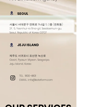
SEOUL
서울시 서대문구 연희로 11나길 5, 2층 (연희동)
2F, 5, Yeonhui-ro 11na-gil, Seodaemun-gu,
Seoul, Republic of Korea 03707
JEJU ISLAND
제주도 서귀포시 표선면 녹산로
Gasiri, Pyosun Myeon, Seogwipo,
Jeju
Island,
Ko
rea
TEL.
1800-4801
EMAIL.
info@katefarm.com