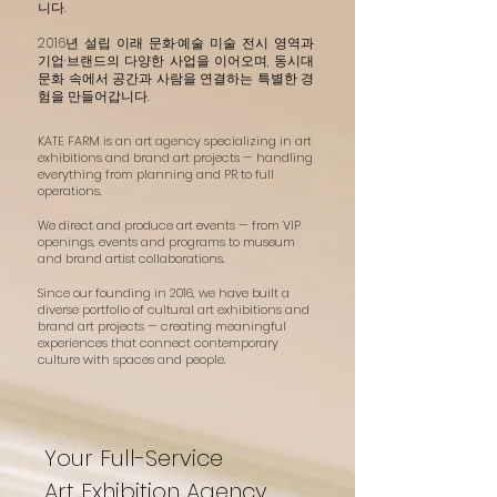
니다.
2016년 설립 이래 문화·예술 미술 전시 영역과
기업·브랜드의 다양한 사업을 이어오며, 동시대
문화 속에서 공간과 사람을 연결하는 특별한 경
험을 만들어갑니다.
KATE FARM is an art agency specializing in art
exhibitions and brand art projects — handling
everything from planning and PR to full
operations.
We direct and produce art events — from VIP
openings, events and programs to museum
and brand artist collaborations.
Since our founding in 2016, we have built a
diverse portfolio of cultural art exhibitions and
brand art projects — creating meaningful
experiences that connect contemporary
culture with spaces and people.
Your Full-Service
Art Exhibition Agency