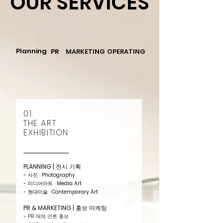
OUR SERVICES
Planning
PR
MARKETING
OPERATING
01.
THE ART
EXHIBITION
PLANNING | 전시 기획
- 사진 · Photography
- 미디어아트 · Media Art
- 현대미술 · Contemporary Art
PR & MARKETING | 홍보 마케팅
-
PR 매체 언론 홍보