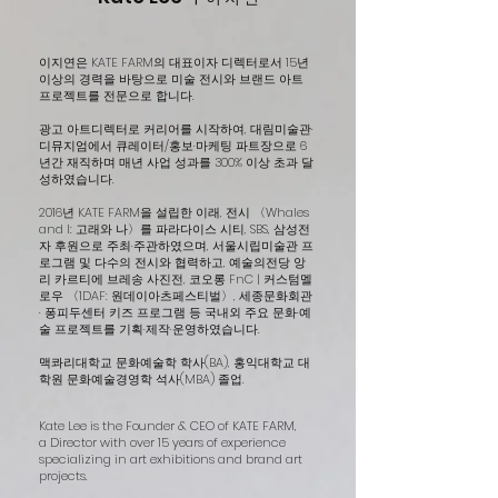
이지연은 KATE FARM의 대표이자 디렉터로서 15년
이상의 경력을 바탕으로 미술 전시와 브랜드 아트
프로젝트를 전문으로 합니다.
광고 아트디렉터로 커리어를 시작하여, 대림미술관·
디뮤지엄에서 큐레이터/홍보·마케팅 파트장으로 6
년간 재직하며 매년 사업 성과를 300% 이상 초과 달
성하였습니다.
2016년 KATE FARM을 설립한 이래, 전시 〈Whales
and I: 고래와 나〉를 파라다이스 시티, SBS, 삼성전
자 후원으로 주최·주관하였으며, 서울시립미술관 프
로그램 및 다수의 전시와 협력하고, 예술의전당 앙
리 카르티에 브레송 사진전, 코오롱 FnC | 커스텀멜
로우 〈1DAF: 원데이아츠페스티벌〉, 세종문화회관
· 퐁피두센터 키즈 프로그램 등 국내외 주요 문화·예
술 프로젝트를 기획·제작·운영하였습니다.
맥콰리대학교 문화예술학 학사(BA), 홍익대학교 대
학원 문화예술경영학 석사(MBA) 졸업.
Kate Lee is the Founder & CEO of KATE FARM,
a Director with over 15 years of experience
specializing in art exhibitions and brand art
projects.